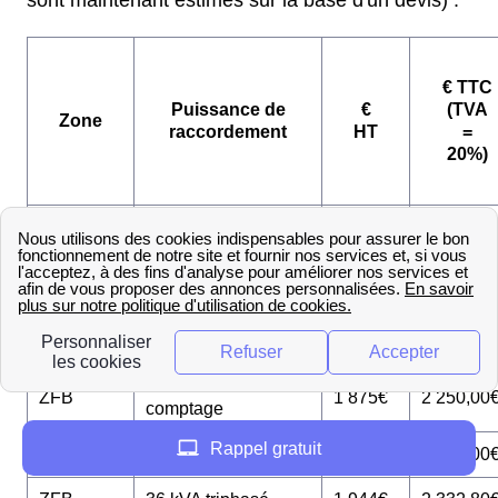
sont maintenant estimés sur la base d'un devis) :
€ TTC
Puissance de
€
(TVA
Zone
raccordement
HT
=
20%)
3 kVA sans
ZFA
1 687€
2 024,40
comptage
ZFA
12 kVA monophasé
1 735€
2 082,00
ZFA
36 kVA triphasé
1 809€
2 170,80
3 kVA sans
ZFB
1 875€
2 250,00
comptage
Rappel gratuit
ZFB
12 kVA monophasé
1 850€
2 220,00