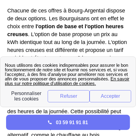
Chacune de ces offres à Bourg-Argental dispose
de deux options. Les Bourguisans ont en effet le
choix entre
l'option de base et l'option heures
creuses
. L'option de base propose un prix au
kWh identique tout au long de la journée. L'option
heures creuses est différente et propose un tarif
variable et étant avantageux 8 heures par jour.
Une dernière option existe si jamais aucune de
celles citées précédemment ne vous correspond :
il s'agit de l'option Tempo. Cette offre est liée au
tarif bleu et propose un prix du kWh qui est
différent selon les jours de la semaine mais aussi
des heures de la journée. Cette possibilité peut
être avantageuse si vous consommez plus de 9
03 59 91 91 81
kVA et si vous disposez d'un mode de chauffage
alternatif, comme le chauffage au bois.