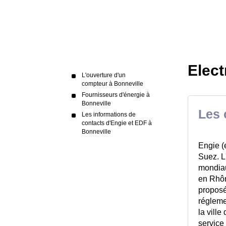
Elect
L'ouverture d'un
compteur à Bonneville
Fournisseurs d'énergie à
Bonneville
Les 
Les informations de
contacts d'Engie et EDF à
Bonneville
Engie (
Suez. L
mondiau
en Rhôn
proposé
réglemen
la ville
service