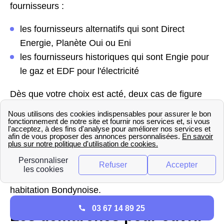
fournisseurs :
les fournisseurs alternatifs qui sont Direct
Energie, Planète Oui ou Eni
les fournisseurs historiques qui sont Engie pour
le gaz et EDF pour l'électricité
Dès que votre choix est acté, deux cas de figure
existent dans le 93140 (Seine-Saint-Denis). Si
l'électricité est coupée dans le 93140 (Seine-Saint-
Denis), il est nécessaire de faire une mise en
service. Dans ce cas, un technicien Enedis ou
GrDF de Bondy doit venir pour le faire. Dans l'autre
cas, aucun besoin de prendre un rendez-vous,
l'électricité est déjà fonctionnelle pour votre
habitation Bondynoise.
03 67 14 89 25
Les démarches pour ouvrir