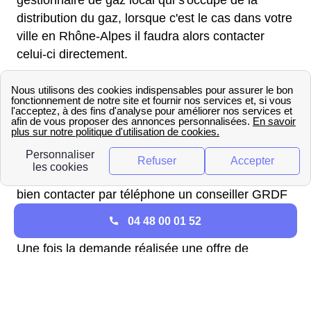
gestionnaire de gaz local qui s'occupe de la
distribution du gaz, lorsque c'est le cas dans votre
ville en Rhône-Alpes il faudra alors contacter
celui-ci directement.
Pour réaliser un raccordement avec le distributeur
GRDF, la première étape est d'effectuer une
demande de raccordement pour votre domicile en
Ain (01350) auprès de GRDF. Pour cela les
Béonais peuvent remplir une demande de
raccordement en ligne sur le site de GRDF. Ou
bien contacter par téléphone un conseiller GRDF
au 09 69 36 35 34 (N°Cristal) qui effectuera une
04 48 00 01 52
estimation des coûts pour le logement à Béon.
Une fois la demande réalisée une offre de
raccordement sera faite sous 10 jours ouvrés, et
dont la validité sera de 3 mois.