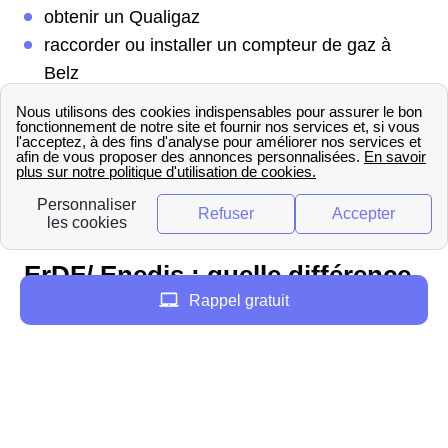
obtenir un Qualigaz
raccorder ou installer un compteur de gaz à
Belz
signaler un incident ou une panne à Belz
Pour contacter GrDF depuis Belz (Bretagne)
aucune agence n'est disponible mais un service
téléphonique a été mis en place. Notre site vous
communique ces informations.
ErDF/ Enedis : quelle différence
Rappel gratuit
pour les Belzois ?
ErDF est devenu Enedis, en 2016, suite à une
décision de la CRE pour éviter toute confusion
entre EDF et ErDF au sein de la population
française. En effet, pour l'ensemble des français