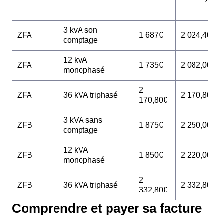
3 kvA son
ZFA
1 687€
2 024,40€
comptage
12 kvA
ZFA
1 735€
2 082,00€
monophasé
2
ZFA
36 kVA triphasé
2 170,80€
170,80€
3 kVA sans
ZFB
1 875€
2 250,00€
comptage
12 kVA
ZFB
1 850€
2 220,00€
monophasé
2
ZFB
36 kVA triphasé
2 332,80€
332,80€
Comprendre et payer sa facture