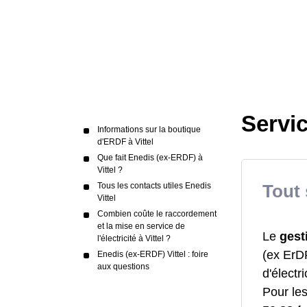
Servic
Informations sur la boutique
d'ERDF à Vittel
Que fait Enedis (ex-ERDF) à
Vittel ?
Tous les contacts utiles Enedis
Tout 
Vittel
Combien coûte le raccordement
et la mise en service de
Le
gest
l'électricité à Vittel ?
(ex ErDF
Enedis (ex-ERDF) Vittel : foire
aux questions
d'électri
Pour le