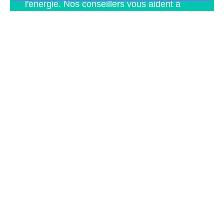
Comment contacter EDF et
Engie à Vinay
Engie mon compte client à
Vinay