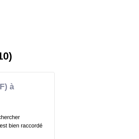
10)
F) à
chercher
 est bien raccordé