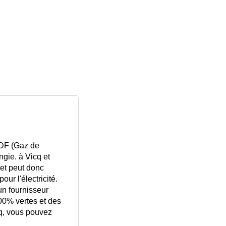
GDF (Gaz de
gie. à Vicq et
 et peut donc
ur l'électricité.
un fournisseur
100% vertes et des
icq, vous pouvez