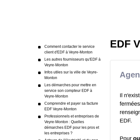
EDF V
Comment contacter le service
client d'EDF à Veyre-Monton
Les autres fournisseurs qu'EDF à
Veyre-Monton
Infos utiles sur la ville de Veyre-
Agen
Monton
Les démarches pour mettre en
service son compteur EDF à
Il n'ex
Veyre-Monton
fermées 
Comprendre et payer sa facture
EDF Veyre-Monton
renseign
Professionnels et entreprises de
EDF.
Veyre-Monton : Quelles
démarches EDF pour les pros et
les entreprises ?
Pour
ou