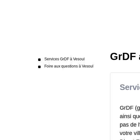
GrDF à
Services GrDF à Vesoul
Foire aux questions à Vesoul
Serv
GrDF (ga
ainsi qu
pas de l
votre vi