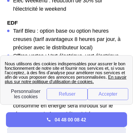
Elec Weekend : réduction de 30% sur
l'électricité le weekend
EDF
Tarif Bleu : option base ou option heures
creuses (tarif avantageux 8 heures par jour, à
préciser avec le distributeur local)
Offres vertes : Vert électrique, vert électrique
weekend (prix avantageux weekend et jours
fériés), vert électrique auto (prix fixe pendant 3
ans + électricité moins chère le weekend, jours
fériés et la nuit). Pour toutes ces offres vertes, il
est garanti que l'équivalent de ce qui est
consommé en énergie sera introduit sur le
réseau sous la forme d'électricité verte.
04 48 00 08 42