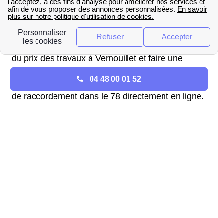
raccordement pour le logement concerné dans la
région Ile-De-France. Deux solutions s'offrent aux
Vernolitains, appeler un conseiller GRDF au 09 69
36 35 34 (N°Cristal) pour obtenir une estimation
du prix des travaux à Vernouillet et faire une
demande de raccordement. Ou se rendre sur le
04 48 00 01 52
site internet de GRDF pour effectuer la demande
de raccordement dans le 78 directement en ligne.
Quelque soit la solution choisie, GRDF donnera
aux Vernolitains une offre de raccordement sous
10 jours ouvrés, cette offre restera valable pour
une durée de 3 mois.
Si l'offre de raccordement pour le logement à
Vernouillet convient, il sera nécessaire de payer
un acompte d'une valeur égale ou supérieure à
50% du coût des travaux pour valider la demande