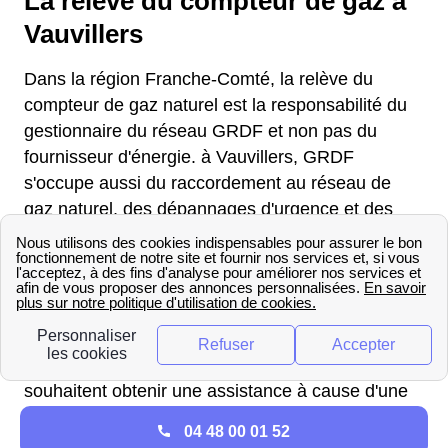
La relève du compteur de gaz à
Vauvillers
Dans la région Franche-Comté, la relève du
compteur de gaz naturel est la responsabilité du
gestionnaire du réseau GRDF et non pas du
fournisseur d'énergie. à Vauvillers, GRDF
s'occupe aussi du raccordement au réseau de
gaz naturel, des dépannages d'urgence et des
interventions techniques en cas de
dysfonctionnement. Au moins une fois par an,
GRDF envoie un technicien de Vauvillers pour
relever votre compteur de gaz. Pour connaitre la
date de la prochaine relève, il suffit de consulter
votre facture de gaz. Les Vauvillerois qui
souhaitent obtenir une assistance à cause d'une
panne sur le compteur de gaz peuvent contacter
04 48 00 01 52
directement GRDF de Vauvillers par téléphone au