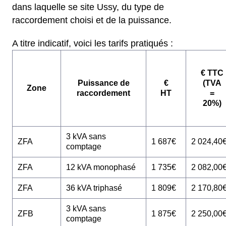
dans laquelle se site Ussy, du type de
raccordement choisi et de la puissance.
A titre indicatif, voici les tarifs pratiqués :
€ TTC
Puissance de
€
(TVA
Zone
raccordement
HT
=
20%)
3 kVA sans
ZFA
1 687€
2 024,40
comptage
ZFA
12 kVA monophasé
1 735€
2 082,00
ZFA
36 kVA triphasé
1 809€
2 170,80
3 kVA sans
ZFB
1 875€
2 250,00
comptage