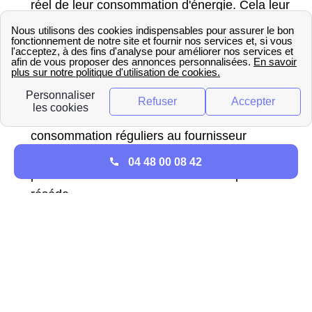
réel de leur consommation d'énergie. Cela leur
permet de mieux la comprendre et d’agir en
conséquence pour réduire les dépenses
énergétiques.
Une facturation plus précise
: les compteurs
communicants envoient des relevés de
consommation réguliers au fournisseur
d'énergie, ce qui permet une facturation plus
04 48 00 08 42
précise et évite les estimations de la part de
réséda.
Une détection plus rapide des pannes
: les
compteurs communicants permettent à réséda
de détecter rapidement les pannes et les
problèmes de réseau. Cela lui permet de réagir
rapidement et de minimiser les perturbations