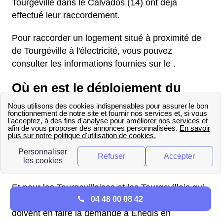
Tourgéville dans le Calvados (14) ont déjà
effectué leur raccordement.
Pour raccorder un logement situé à proximité de
de Tourgéville à l'électricité, vous pouvez
consulter les informations fournies sur le .
Où en est le déploiement du
compteur Linky à Tourgéville ?
Pour savoir quand seront installés les compteurs
Linky à Tourgéville dans Calvados (14), il est
possible de consulter la carte de déploiement sur
le site d’Enedis.
Et pour les Tourgevillaises et les Tourgevillais qui
04 48 00 08 42
souhaitent être équipé d’un compteur Linky, ils
doivent en faire la demande à Enedis en