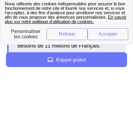
Dans la majorité des cas c'est GRDF qui
est le gestionnaire du réseau de gaz,
l'entreprise répond aujourd'hui aux
besoins de 11 millions de Français.
Rappel gratuit
Mais il existe des villes dans lesquels GRDF n'est
pas le distributeur de gaz, tel que Bordeaux où le
distributeur est Gaz de Bordeaux, dans celles-ci il
faut donc contacter le distributeur de gaz local.
Pour effectuer le raccordement de son logement
avec GRDF en Ile-De-France, il faut suivre les
étapes suivantes :