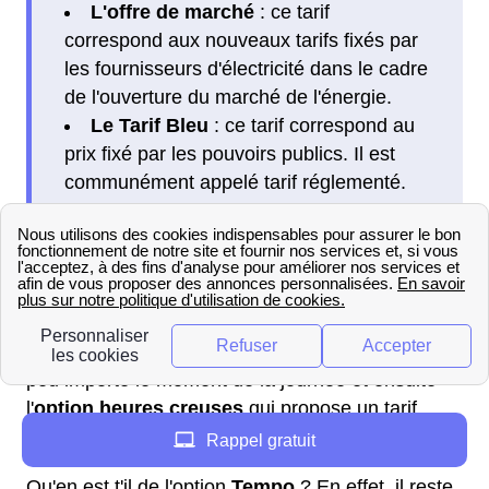
L'offre de marché
: ce tarif
correspond aux nouveaux tarifs fixés par
les fournisseurs d'électricité dans le cadre
de l'ouverture du marché de l'énergie.
Le Tarif Bleu
: ce tarif correspond au
prix fixé par les pouvoirs publics. Il est
communément appelé tarif réglementé.
Pour chacune de ces offres vous avez le choix
entre deux options principales. Tout d'abord
l'
option de base
qui propose un tarif identique
peu importe le moment de la journée et ensuite
l'
option heures creuses
qui propose un tarif
variable et moins cher 8 heures par jour.
Rappel gratuit
Qu'en est t'il de l'option
Tempo
? En effet, il reste