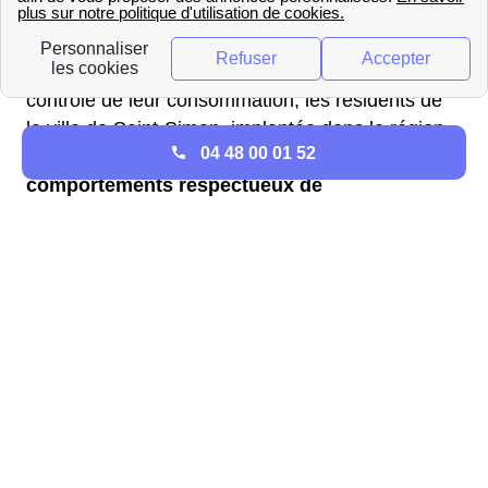
Les
factures d'électricité et de gaz
sont des
éléments incontournables du quotidien des
Saint-
Simonais
. Fréquemment préoccupés par le
contrôle de leur consommation, les résidents de
la ville de Saint-Simon, implantée dans la région
04 48 00 01 52
Midi-Pyrénées, sont incités à
adopter des
comportements respectueux de
l'environnement
, non seulement pour préserver
les ressources naturelles, mais aussi pour
diminuer les émissions de gaz à effet de serre.
Effectuer un raccordement au
gaz à Saint-Simon
Pour pouvoir être raccordé au gaz à Saint-Simon,
les Saint-Simonais doivent contacter le
gestionnaire du réseau de gaz de Saint-Simon