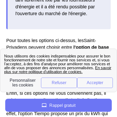
d'énergie et il a été rendu possible par
l'ouverture du marché de l'énergie.
Pour toutes les options ci-dessus, lesSaint-
Privadens peuvent choisir entre
l'option de base
et l'option heures creuses
. L'option de base a
un prix du kWh qui reste le même quelque soit
l'heure de la journée. A la différence de l'option
heures creuses dont le tarif est variable et
avantageux 8 heures par jours.
Enfin, si ces options ne vous conviennent pas, il
existe une autre alternative. Il s'agit de l'option
Rappel gratuit
Tempo, une offre qui est reliée au tarif bleu. En
effet, l'option Tiempo propose un prix du kWh qui