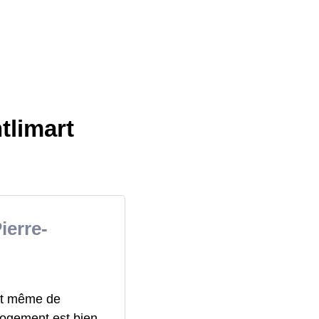
tlimart
ierre-
ant même de
 logement est bien