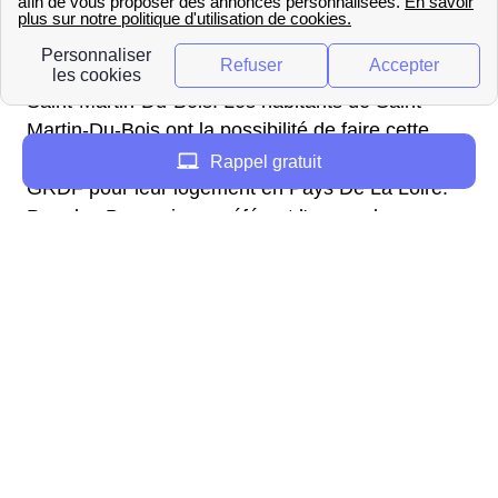
Pour effectuer un raccordement au gaz auprès de
GRDF, les Boscoviens doivent dans un premier
temps réaliser une demande de raccordement à
Saint-Martin-Du-Bois. Les habitants de Saint-
Martin-Du-Bois ont la possibilité de faire cette
demande de raccordement sur le site officiel de
Rappel gratuit
GRDF pour leur logement en Pays De La Loire.
Pour les Boscoviens préférant l'usage du
téléphone, ils ont la possibilité de réaliser leur
demande de raccordement à Saint-Martin-Du-
Bois dans le 49500, en appelant GRDF au 09 69
36 35 34 (N°Cristal) et obtenir par la même
occasion une estimation des coûts de ces
travaux.
Lorsque cette demande de raccordement sera
effectuée, GRDF fera une offre de raccordement