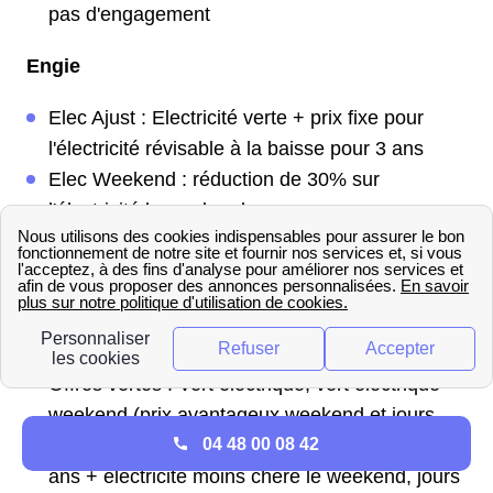
pas d'engagement
Engie
Elec Ajust : Electricité verte + prix fixe pour
l'électricité révisable à la baisse pour 3 ans
Elec Weekend : réduction de 30% sur
l'électricité le weekend
EDF
Tarif Bleu : option base ou option heures
creuses (tarif avantageux 8 heures par jour, à
préciser avec le distributeur local)
Offres vertes : Vert électrique, vert électrique
weekend (prix avantageux weekend et jours
04 48 00 08 42
fériés), vert électrique auto (prix fixe pendant 3
ans + électricité moins chère le weekend, jours