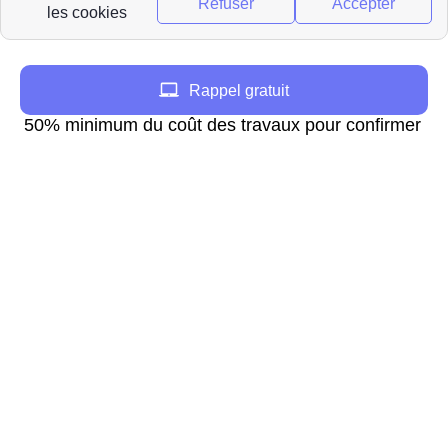
raccordement sera faite sous 10 jours ouvrés, et
dont la validité sera de 3 mois.
Les Ludoviciens satisfaits par l'offre réalisée par
Rappel gratuit
GRDF devront payer un acompte équivalent à
50% minimum du coût des travaux pour confirmer
la demande de raccordement de leur habitation à
Saint-Louis. Le reste sera à payer une fois le
raccordement au réseau de gaz à Saint-Louis
effectué.
Une fois ces étapes accomplies, il n'y a plus qu'à
attendre un courrier de confirmation pour les
travaux dans le 68 (Haut-Rhin), l'appel d'un
conseiller clientèle et enfin sous 8 jours celui d'un
conseiller technique GRDF qui se chargera de
donner toutes les informations nécessaires dont
la date des travaux à Saint-Louis et d'effectuer le
suivi du dossier.