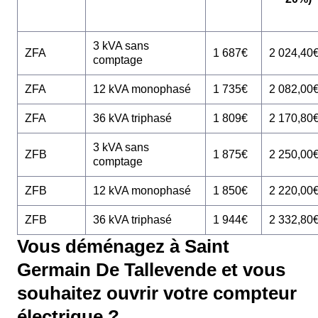
3 kVA sans
ZFA
1 687€
2 024,40
comptage
ZFA
12 kVA monophasé
1 735€
2 082,00
ZFA
36 kVA triphasé
1 809€
2 170,80
3 kVA sans
ZFB
1 875€
2 250,00
comptage
ZFB
12 kVA monophasé
1 850€
2 220,00
ZFB
36 kVA triphasé
1 944€
2 332,80
Vous déménagez à Saint
Germain De Tallevende et vous
souhaitez ouvrir votre compteur
électrique ?