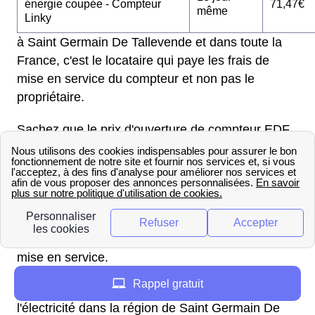
énergie coupée - Compteur
71,47€
même
Linky
à Saint Germain De Tallevende et dans toute la
France, c'est le locataire qui paye les frais de
mise en service du compteur et non pas le
propriétaire.
Sachez que le prix d'ouverture de compteur EDF
pour un logement neuf à Saint Germain De
Tallevende est de 54,19€. Cette démarche
s'appelle “ la première mise en service” et le délai
d'attente est de 10 jours. Pensez à obtenir votre
attestation de conformité CONSUEL, faute de
quoi, vous ne pourrez pas effectuer la première
mise en service.
Rappel gratuit
Pour en savoir plus sur la mise en service de
l'électricité dans la région de Saint Germain De