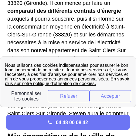
33820 (Gironde). Il commence par faire un
comparatif des différents contrats d'énergie
auxquels il pourra souscrire, puis il s'informe sur
la consommation moyenne en électricité à Saint-
Ciers-Sur-Gironde (33820) et sur les démarches
nécessaires à la mise en service de l'électricité
dans son nouvel appartement de Saint-Ciers-Sur-
Gironde. Sans cette étape de recherche, Steven
n'aurait pas pu savoir qu'il est désormais possible
de souscrire directement par téléphone et que le
déplacement en
agence EDF
dans la région
Aquitaine pour la souscription n'est plus
nécessaire, notamment depuis la fermeture de
ces agences. Le jour de son emménagement à
Saint-Ciers-Sur-Gironde, Steven aura le compteur
d'électricité à son nom.
04 48 00 08 42