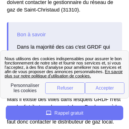
doivent contacter le gestionnaire du réseau de
gaz de Saint-Christaud (31310).
Dans la majorité des cas c'est GRDF qui
est le gestionnaire du réseau de gaz,
l'entreprise répond aujourd'hui aux
besoins de 11 millions de Français.
Mais il existe des villes dans lesquels GRDF n'est
pas le distributeur de gaz, tel que Bordeaux où le
Rappel gratuit
distributeur est Gaz de Bordeaux, dans celles-ci il
faut donc contacter le distributeur de gaz local.