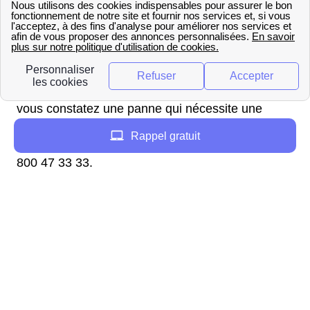
Dans la région Rhône-Alpes, la relève du
compteur est obligatoire au moins une fois par an
par un technicien GRDF de Rumilly. La date de la
prochaine relève de compteur est disponible sur
votre facture de gaz. Si vous habitez à Rumilly et
avez besoin d'un dépannage à domicile ou si
vous constatez une panne qui nécessite une
intervention d'urgence, vous pouvez contacter
Rappel gratuit
GRDF par téléphone au numéro vert suivant : 0
800 47 33 33.
Service client Enedis (ex-ERDF)
à Rumilly
Vous devez joindre Enedis pour demander dans
votre logement l'installation d'un compteur
d'électricité ou pour signaler une coupure à
Rumilly (74150). En effet, Enedis (qui est le