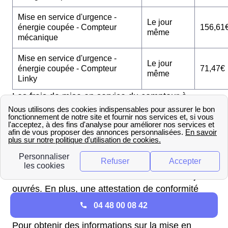
Mise en service d'urgence -
Le jour
énergie coupée - Compteur
156,61
même
mécanique
Mise en service d'urgence -
Le jour
énergie coupée - Compteur
71,47€
même
Linky
Les frais de mise en service du compteur à
Ruffiac dans la région Aquitaine (47700) sont à la
charge du locataire et non du propriétaire.
Les habitants de Ruffiac qui emménagent dans
une maison neuve dans la région Aquitaine, il faut
effectuer la première mise en service, le prix est
de 54,19€ avec un délai d'intervention de 10 jours
ouvrés. En plus, une attestation de conformité
CONSUEL vous sera demandée.
04 48 00 08 42
Pour obtenir des informations sur la mise en