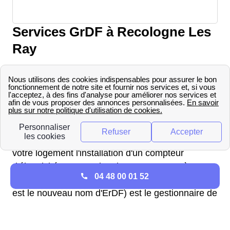
Services GrDF à Recologne Les
Ray
Tout savoir sur GrDF à Recologne Les Ray
Service client Enedis (ex-ERDF)
à Recologne Les Ray
Vous devez joindre Enedis pour demander dans
votre logement l'installation d'un compteur
d'électricité ou pour signaler une coupure à
04 48 00 01 52
Recologne Les Ray (70130). En effet, Enedis (qui
est le nouveau nom d'ErDF) est le gestionnaire de
réseau en Franche-Comté.