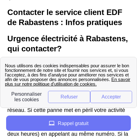
Contacter le service client EDF
de Rabastens : Infos pratiques
Urgence électricité à Rabastens,
qui contacter?
Vous rencontrez un problème d'électricité à
Rabastens ? Contactez Enedis (ex ErDF) afin
d'obtenir de plus amples détails sur l'origine du
dysfonctionnement. Quel que soit le fournisseur
auquel vous avez souscrit, c'est Enedis qui doit se
charger de l'intervention, étant le gestionnaire du
réseau. Si cette panne met en péril votre activité
professionnelle, vous avez la possibilité de
Rappel gratuit
demander une intervention d'urgence (moins de
deux heures) en appelant au même numéro. Si la