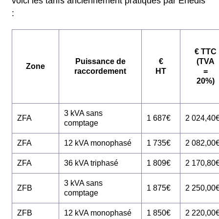
voici les tarifs anciennement pratiqués par Enedis
:
€ TTC
Puissance de
€
(TVA
Zone
raccordement
HT
=
20%)
3 kVA sans
ZFA
1 687€
2 024,40
comptage
ZFA
12 kVA monophasé
1 735€
2 082,00
ZFA
36 kVA triphasé
1 809€
2 170,80
3 kVA sans
ZFB
1 875€
2 250,00
comptage
ZFB
12 kVA monophasé
1 850€
2 220,00