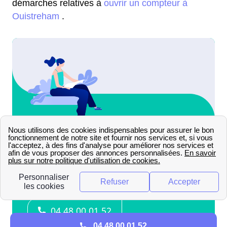
démarches relatives à
ouvrir un compteur à
Ouistreham
.
04 48 00 01 52