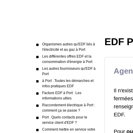
EDF P
Organismes autres qu'EDF liés à
l'électricité et au gaz à Port
Les différentes offres EDF et la
consommation d'énergie à Port
Les autres fournisseurs qu'EDF à
Agen
Port
à Port : Toutes les démarches et
infos pratiques EDF
Il n'ex
Facture EDF à Port : Les
fermées 
informations utiles
Raccordement électrique à Port :
renseign
comment ça se passe ?
EDF.
Port : Quels contacts pour le
service client d'EDF ?
Comment mettre en service votre
Pour
ou