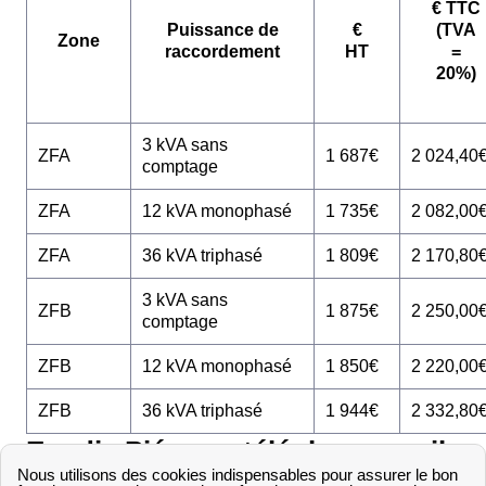
€ TTC
Puissance de
€
(TVA
Zone
raccordement
HT
=
20%)
3 kVA sans
ZFA
1 687€
2 024,40
comptage
ZFA
12 kVA monophasé
1 735€
2 082,00
ZFA
36 kVA triphasé
1 809€
2 170,80
3 kVA sans
ZFB
1 875€
2 250,00
comptage
ZFB
12 kVA monophasé
1 850€
2 220,00
ZFB
36 kVA triphasé
1 944€
2 332,80
Enedis Piégon : téléphone, mail,