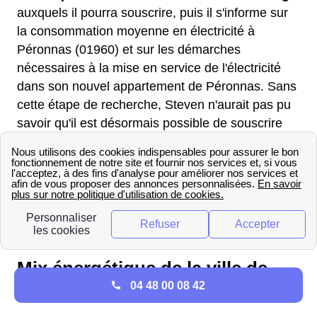
auxquels il pourra souscrire, puis il s'informe sur
la consommation moyenne en électricité à
Péronnas (01960) et sur les démarches
nécessaires à la mise en service de l'électricité
dans son nouvel appartement de Péronnas. Sans
cette étape de recherche, Steven n'aurait pas pu
savoir qu'il est désormais possible de souscrire
directement par téléphone et que le déplacement
en
agence EDF
dans la région Rhône-Alpes pour
la souscription n'est plus nécessaire, notamment
depuis la fermeture de ces agences. Le jour de
son emménagement à Péronnas, Steven aura le
compteur d'électricité à son nom.
Mix énergétique de la ville de
04 48 00 08 42
Péronnas