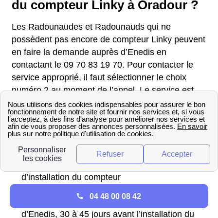
du compteur Linky à Oradour ?
Les Radounaudes et Radounauds qui ne
possèdent pas encore de compteur Linky peuvent
en faire la demande auprès d’Enedis en
contactant le 09 70 83 19 70. Pour contacter le
service approprié, il faut sélectionner le choix
numéro 2 au moment de l’appel. Le service est
disponible du lundi au vendredi de 8h à 19h et le
samedi de 10h à 19h. Le coût de l’appel est
facturé au prix d’un appel local. Les étapes pour
installer un compteur Linky Oradour (15 260) :
Contacter Enedis pour faire la demande
d’installation du compteur
04 48 00 08 42
Réception du courrier d’informations de la part
d’Enedis, 30 à 45 jours avant l’installation du