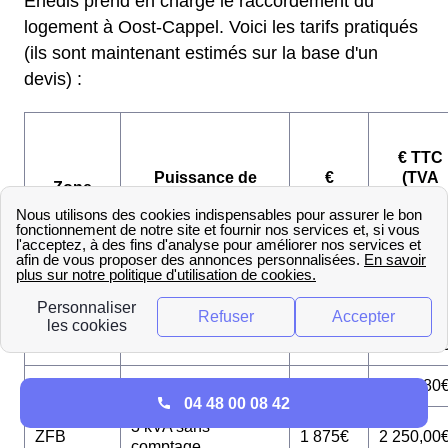
Enedis prend en charge le raccordement du
logement à Oost-Cappel. Voici les tarifs pratiqués
(ils sont maintenant estimés sur la base d'un
devis) :
€ TTC
Puissance de
€
(TVA
Zone
raccordement
HT
=
20%)
3 kVA sans
ZFA
1 687€
2 024,40
comptage
ZFA
12 kVA monophasé
1 735€
2 082,00
ZFA
36 kVA triphasé
1 809€
2 170,80
04 48 00 08 42
3 kVA sans
ZFB
1 875€
2 250,00
comptage