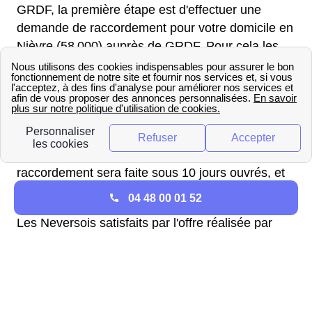
GRDF, la première étape est d'effectuer une
demande de raccordement pour votre domicile en
Nièvre (58 000) auprès de GRDF. Pour cela les
Neversois peuvent remplir une demande de
raccordement en ligne sur le site de GRDF. Ou
bien contacter par téléphone un conseiller GRDF
au 09 69 36 35 34 (N°Cristal) qui effectuera une
estimation des coûts pour le logement à Nevers.
Une fois la demande réalisée une offre de
raccordement sera faite sous 10 jours ouvrés, et
dont la validité sera de 3 mois.
04 48 00 01 52
Les Neversois satisfaits par l'offre réalisée par
GRDF devront payer un acompte équivalent à
50% minimum du coût des travaux pour confirmer
la demande de raccordement de leur habitation à
Nevers. Le reste sera à payer une fois le