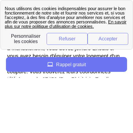
directement GRDF de Mundolsheim par
téléphone au 0 800 47 33 33.
Service client Enedis (ex-ERDF)
à Mundolsheim
à Mundolsheim, vous devez joindre Enedis si
vous avez besoin d'équiper votre logement d'un
compteur électrique ou afin de signifier une
Rappel gratuit
coupure. Vous trouverez leurs coordonnées
téléphones du 67450 (Bas-Rhin) ici : Enedis
Mundolsheim.
Souscrire EDF à Mundolsheim
En contactant EDF, vous pourrez mettre en
service vos compteurs d'électricité et de gaz. A
noter qu'il faut que votre logement de