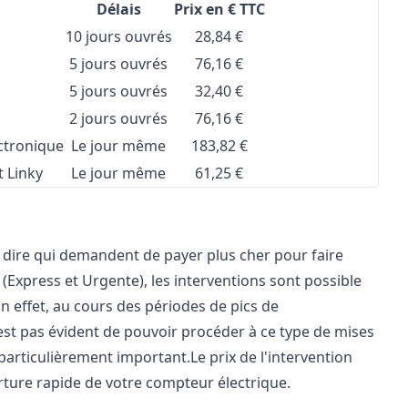
Délais
Prix en € TTC
10 jours ouvrés
28,84 €
5 jours ouvrés
76,16 €
5 jours ouvrés
32,40 €
2 jours ouvrés
76,16 €
ctronique
Le jour même
183,82 €
 Linky
Le jour même
61,25 €
à dire qui demandent de payer plus cher pour faire
 (Express et Urgente), les interventions sont possible
En effet, au cours des périodes de pics de
st pas évident de pouvoir procéder à ce type de mises
particulièrement important.
Le prix de l'intervention
ture rapide de votre compteur électrique.