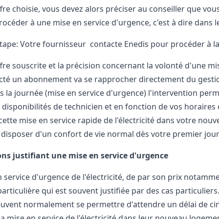
ffre choisie, vous devez alors préciser au conseiller que vo
rocéder à une mise en service d'urgence, c'est à dire dans 
ape: Votre fournisseur contacte Enedis pour procéder à la m
ffre souscrite et la précision concernant la volonté d'une m
cté un abonnement va se rapprocher directement du gestion
ns la journée (mise en service d'urgence) l'intervention per
es disponibilités de technicien et en fonction de vos horair
cette mise en service rapide de l'électricité dans votre nou
t disposer d'un confort de vie normal dès votre premier jou
ons justifiant une mise en service d'urgence
 service d'urgence de l'électricité, de par son prix notamme
rticulière qui est souvent justifiée par des cas particuliers
uvent normalement se permettre d'attendre un délai de ci
a mise en service de l'électricité dans leur nouveau logeme