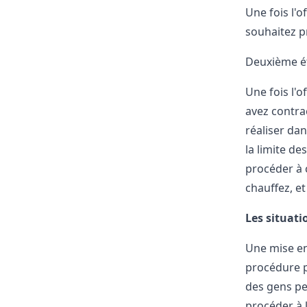
Une fois l'o
souhaitez p
Deuxième ét
Une fois l'o
avez contra
réaliser da
la limite d
procéder à 
chauffez, e
Les situati
Une mise en
procédure pa
des gens pe
procéder à l