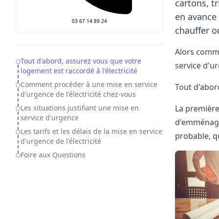
cartons, t
en avance 
03 67 14 89 24
chauffer o
Alors comme
Table of Contents
Tout d'abord, assurez vous que votre
service d'ur
logement est raccordé à l'électricité
Comment procéder à une mise en service
Tout d'abor
d'urgence de l'électricité chez-vous
La première 
Les situations justifiant une mise en
service d'urgence
d'
emménage
Les tarifs et les délais de la mise en service
probable, qu
d'urgence de l'électricité
Foire aux Questions