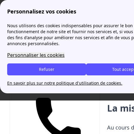
Personnalisez vos cookies
Agence France Électricité
Mise en service : électricité
L
Nous utilisons des cookies indispensables pour assurer le bon
More
fonctionnement de notre site et fournir nos services et, si vous 
des fins d'analyse pour améliorer nos services et afin de vous 
annonces personnalisées.
Mise 
Personnaliser les cookies
Refuser
Tout accep
Rappel 
Nos con
En savoir plus sur notre politique d'utilisation de cookies.
Votre contrat d'énergie en 5 minutes et gratuitement !
La mis
Au cours d