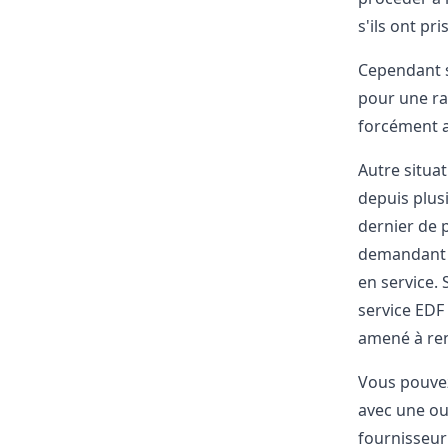
s'ils ont pr
Cependant s
pour une r
forcément a
Autre situa
depuis plus
dernier de 
demandant l'
en service.
service EDF
amené à ren
Vous pouvez 
avec une ou
fournisseur 