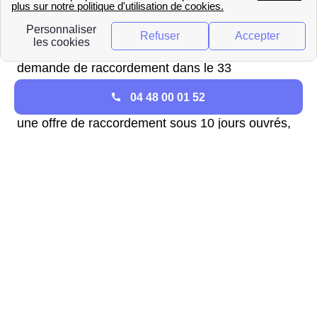
estimation du prix des travaux à Mauriac et faire
une demande de raccordement. Ou se rendre sur
le site internet de GRDF pour effectuer la
demande de raccordement dans le 33
directement en ligne. Quelque soit la solution
04 48 00 01 52
choisie, GRDF donnera aux habitants de Mauriac
une offre de raccordement sous 10 jours ouvrés,
cette offre restera valable pour une durée de 3
mois.
Si l'offre de raccordement pour le logement à
Mauriac convient, il sera nécessaire de payer un
acompte d'une valeur égale ou supérieure à 50%
du coût des travaux pour valider la demande de
travaux auprès de GRDF en Gironde (33). Le
reste de la somme sera à verser à GRDF lorsque
votre logement à Mauriac sera raccordé.