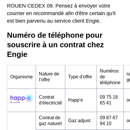
ROUEN CEDEX 09. Pensez à envoyer votre
courrier en recommandé afin d'être certain qu'il
est bien parvenu au service client Engie.
Numéro de téléphone pour
souscrire à un contrat chez
Engie
Numéros
Nature de
r
Organisme
Type d'offre
de
l'offre
g
téléphone
Contrat
09 75 18
Happ'e
o
d'électricité
65 41
Contrat de
09 87 67
Gaz adjust
o
gaz naturel
94 10