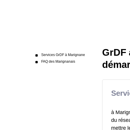
GrDF à
Services GrDF à Marignane
démar
FAQ des Marignanais
Serv
à Marig
du résea
mettre 