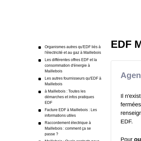
EDF Ma
Organismes autres qu'EDF liés à
l'électricité et au gaz à Maillebois
Les différentes offres EDF et la
consommation d'énergie à
Maillebois
Agen
Les autres fournisseurs qu'EDF à
Maillebois
à Maillebois : Toutes les
Il n'ex
démarches et infos pratiques
EDF
fermées 
Facture EDF à Maillebois : Les
renseign
informations utiles
EDF.
Raccordement électrique à
Maillebois : comment ça se
passe ?
Pour
ou