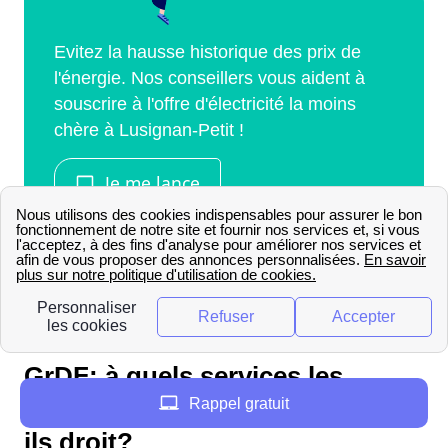
GrDF: à quels services les
Rappel gratuit
habitants de Lusignan-Petit ont-
ils droit?