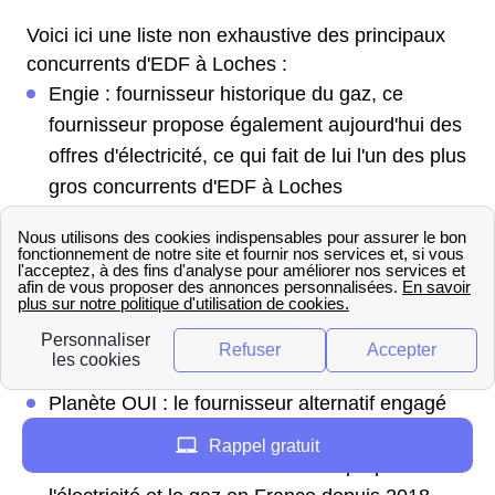
Voici ici une liste non exhaustive des principaux
concurrents d'EDF à Loches :
Engie : fournisseur historique du gaz, ce
fournisseur propose également aujourd'hui des
offres d'électricité, ce qui fait de lui l'un des plus
gros concurrents d'EDF à Loches
TotalEnergies : anciennement Total Direct
Énergie, ce fournisseur est né de la fusion
entre Total Spring et Direct Énergie et constitue
le 1er fournisseur alternatif du Centre
Eni : le pétrolier italien, fournisseur d'électricité
en France depuis 2017
Planète OUI : le fournisseur alternatif engagé
dans les énergies renouvelables
Rappel gratuit
Vattenfall : le fournisseur suédois proposant